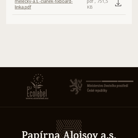
melecky-a.s.-clanek-fixboard-
pdf , 751,5
linka.pdf
KB
Papírna Aloisov a.s.